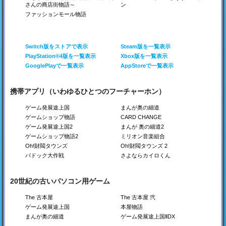
Switch
Switch
さんの商店街物語～
ン
Steam
Steam
Switch
ファッションモール物語
Steam
PS4
PS4
PS4
Xbox
Xbox
Switch版をストアで表示
Steam版を一覧表示
PlayStation®4版を一覧表示
Xbox版を一覧表示
GooglePlayで一覧表示
AppStoreで一覧表示
携帯アプリ（いわゆるひとつのフーチャーホン）
開店コンビニ日記
創作ハンバーガー堂
森林キャンプが丘
ゲーム発展途上国
まんが奥の細道
コンビニを経営しよう！
バーガーショップを作ろ
キャンプ場を経営しよ
ゲームショップ物語
CARD CHANGE
う！
う！
ゲーム発展途上国2
まんが 奥の細道2
Switch
Switch
Switch
ゲームショップ物語2
ミリオン音楽組合
Steam
Steam
Steam
PS4
PS4
PS4
Oh!財閥タウンズ
Oh!財閥タウンズ 2
Xbox
Xbox
Xbox
パドック大作戦
さよならカイロくん
20世紀の古いパソコン用ゲーム
The 古本屋
The 古本屋 弐
ゲーム発展途上国
本屋物語
まんが奥の細道
ゲーム発展途上国ⅡDX