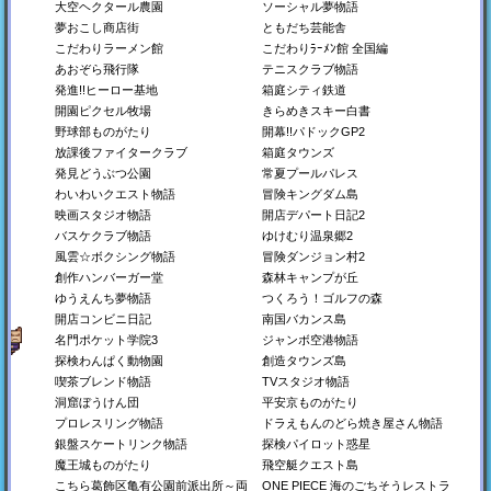
大空ヘクタール農園
ソーシャル夢物語
夢おこし商店街
ともだち芸能舎
こだわりラーメン館
こだわりﾗｰﾒﾝ館 全国編
あおぞら飛行隊
テニスクラブ物語
発進!!ヒーロー基地
箱庭シティ鉄道
開園ピクセル牧場
きらめきスキー白書
野球部ものがたり
開幕!!パドックGP2
放課後ファイタークラブ
箱庭タウンズ
喫茶ブレンド物語
探検わんぱく動物園
ジャンボ空港物語
発見どうぶつ公園
常夏プールパレス
懐かしの喫茶店を経営し
動物園をつくろう！
空港を経営しよう！
わいわいクエスト物語
冒険キングダム島
よう！
映画スタジオ物語
開店デパート日記2
Switch
Switch
バスケクラブ物語
ゆけむり温泉郷2
Steam
Steam
Switch
PS4
Steam
PS4
風雲☆ボクシング物語
冒険ダンジョン村2
Xbox
PS4
Xbox
創作ハンバーガー堂
森林キャンプが丘
ゆうえんち夢物語
つくろう！ゴルフの森
開店コンビニ日記
南国バカンス島
名門ポケット学院3
ジャンボ空港物語
探検わんぱく動物園
創造タウンズ島
喫茶ブレンド物語
TVスタジオ物語
洞窟ぼうけん団
平安京ものがたり
プロレスリング物語
ドラえもんのどら焼き屋さん物語
銀盤スケートリンク物語
探検パイロット惑星
名門ポケット学院3
南国バカンス島
ゆうえんち夢物語
名門校をつくろう！
南の島にリゾート地を作
遊園地を作ろう！
魔王城ものがたり
飛空艇クエスト島
ろう！
こちら葛飾区亀有公園前派出所～両
ONE PIECE 海のごちそうレストラ