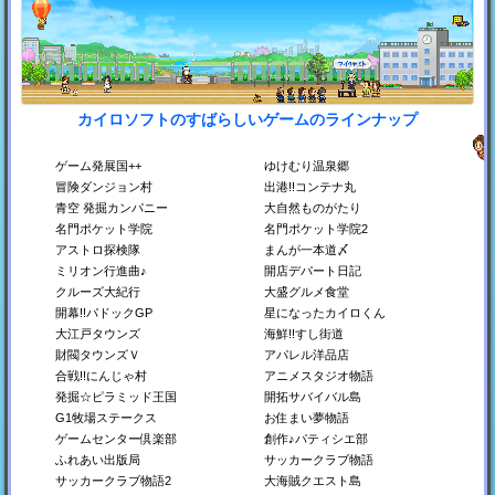
カイロソフトのすばらしいゲームのラインナップ
銀盤スケートリンク物
プロレスリング物語
平安京ものがたり
語
プロレス団体をつくろ
平安時代の都をつくろ
う！
う！
スケート場をつくろう！
ゲーム発展国++
ゆけむり温泉郷
Switch
Switch
Switch
冒険ダンジョン村
出港!!コンテナ丸
Steam
Steam
Steam
青空 発掘カンパニー
大自然ものがたり
PS4
PS4
PS4
Xbox
Xbox
Xbox
名門ポケット学院
名門ポケット学院2
アストロ探検隊
まんが一本道〆
ミリオン行進曲♪
開店デパート日記
クルーズ大紀行
大盛グルメ食堂
開幕!!パドックGP
星になったカイロくん
大江戸タウンズ
海鮮!!すし街道
財閥タウンズＶ
アパレル洋品店
合戦!!にんじゃ村
アニメスタジオ物語
発掘☆ピラミッド王国
開拓サバイバル島
洞窟ぼうけん団
箱庭タウンズ
TVスタジオ物語
G1牧場ステークス
お住まい夢物語
地下世界を開拓しよう！
夢を叶える都市開発SLG
テレビ番組をつくろう！
ゲームセンター倶楽部
創作♪パティシエ部
Switch
Steam
Switch
ふれあい出版局
サッカークラブ物語
Steam
PS4
サッカークラブ物語2
大海賊クエスト島
PS4
Xbox