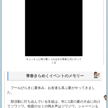
キュッキュと鳴り響くうわばきが青春と共にやって
くる
青春きらめくイベントのメモリー
プールびらきに夏休み。お友達も喜ぶ夏がやってきまし
た。
部活動に打ち込んでいる生徒は、年に1度の夏の大会に向け
てソワソワ。校庭のセミの鳴き声はジワジワ。シャーペンも