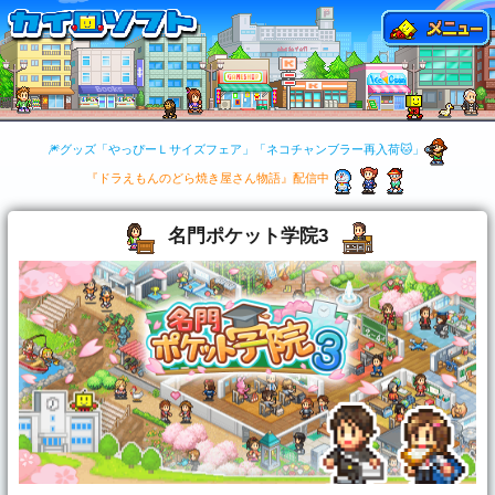
🎆グッズ「やっぴーＬサイズフェア」「ネコチャンブラー再入荷🐱」
『ドラえもんのどら焼き屋さん物語』配信中
名門ポケット学院3