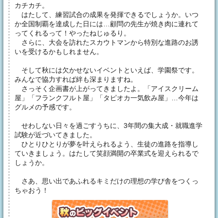
カチカチ。
はたして、練習試合の成果を発揮できるでしょうか。いつ
か全国制覇を達成した日には…顧問の先生が焼き肉に連れて
ってくれるって！やったねじゅるり。
さらに、大会を訪れたスカウトマンから特別な進路のお誘
いを受けるかもしれません。
そして秋には欠かせないイベントといえば、学園祭です。
みんなで協力すれば絆も深まりますね。
さっそく企画書が上がってきましたよ。「アイスクリーム
屋」「フランクフルト屋」「タピオカ一気飲み屋」…今年は
グルメの予感です。
せわしない日々を過ごすうちに、3年間の集大成・就職進学
試験が近づいてきました。
ひとりひとりが夢を叶えられるよう、生徒の進路を指導し
ていきましょう。はたして笑顔満開の卒業式を迎えられるで
しょうか。
さあ、思い出であふれるキミだけの理想の学び舎をつくっ
ちゃおう！