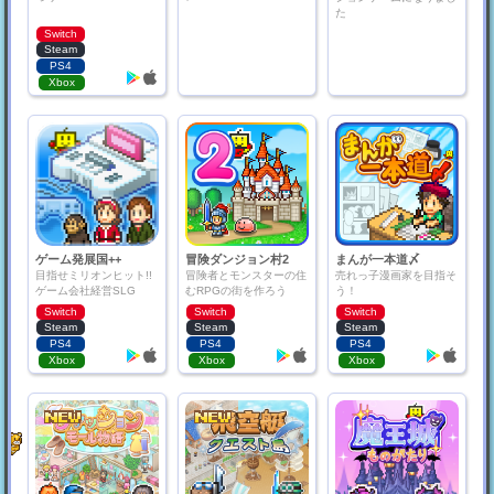
た
Switch
Steam
PS4
Xbox
ゲーム発展国++
冒険ダンジョン村2
まんが一本道〆
目指せミリオンヒット!!
冒険者とモンスターの住
売れっ子漫画家を目指そ
ゲーム会社経営SLG
むRPGの街を作ろう
う！
Switch
Switch
Switch
Steam
Steam
Steam
PS4
PS4
PS4
Xbox
Xbox
Xbox