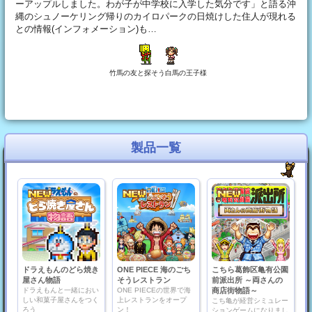
ーアップルしました。わが子が中学校に入学した気分です」と語る沖
縄のシュノーケリング帰りのカイロパークの日焼けした住人が現れる
との情報(インフォメーション)も…
竹馬の友と探そう白馬の王子様
製品一覧
ドラえもんのどら焼き
ONE PIECE 海のごち
こちら葛飾区亀有公園
屋さん物語
そうレストラン
前派出所 ～両さんの
ドラえもんと一緒におい
ONE PIECEの世界で海
商店街物語～
しい和菓子屋さんをつく
上レストランをオープ
こち亀が経営シミュレー
ろう
ン！
ションゲームになりまし