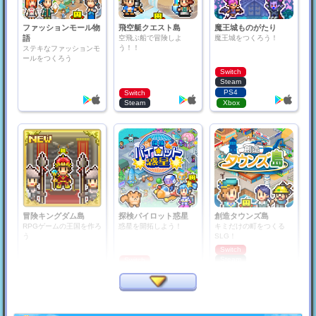
ファッションモール物
飛空艇クエスト島
魔王城ものがたり
語
空飛ぶ船で冒険しよ
魔王城をつくろう！
う！！
ステキなファッションモ
ールをつくろう
Switch
Steam
PS4
Switch
Steam
Xbox
冒険キングダム島
探検パイロット惑星
創造タウンズ島
RPGゲームの王国を作ろ
惑星を開拓しよう！
キミだけの町をつくる
う
SLG！
Switch
Steam
Switch
Steam
PS4
PS4
Xbox