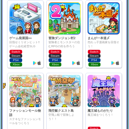
ゲーム発展国++
冒険ダンジョン村2
まんが一本道〆
目指せミリオンヒット!!
冒険者とモンスターの住
売れっ子漫画家を目指そ
ゲーム会社経営SLG
むRPGの街を作ろう
う！
Switch
Switch
Switch
Steam
Steam
Steam
PS4
PS4
PS4
Xbox
Xbox
Xbox
ファッションモール物
飛空艇クエスト島
魔王城ものがたり
語
空飛ぶ船で冒険しよ
魔王城をつくろう！
う！！
ステキなファッションモ
ールをつくろう
Switch