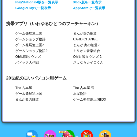
PlayStation®4版を一覧表示
Xbox版を一覧表示
GooglePlayで一覧表示
AppStoreで一覧表示
携帯アプリ（いわゆるひとつのフーチャーホン）
開店コンビニ日記
創作ハンバーガー堂
森林キャンプが丘
ゲーム発展途上国
まんが奥の細道
コンビニを経営しよう！
バーガーショップを作ろ
キャンプ場を経営しよ
ゲームショップ物語
CARD CHANGE
う！
う！
ゲーム発展途上国2
まんが 奥の細道2
Switch
Switch
Switch
ゲームショップ物語2
ミリオン音楽組合
Steam
Steam
Steam
PS4
PS4
PS4
Oh!財閥タウンズ
Oh!財閥タウンズ 2
Xbox
Xbox
Xbox
パドック大作戦
さよならカイロくん
20世紀の古いパソコン用ゲーム
The 古本屋
The 古本屋 弐
ゲーム発展途上国
本屋物語
まんが奥の細道
ゲーム発展途上国ⅡDX
海鮮!!すし街道
つくろう！ゴルフの森
風雲☆ボクシング物語
回転ずし屋さんを経営し
ゴルフ場を経営しよう！
ボクシングジムを作ろ
よう
う！
Switch
Switch
Switch
Steam
Steam
Steam
PS4
PS4
PS4