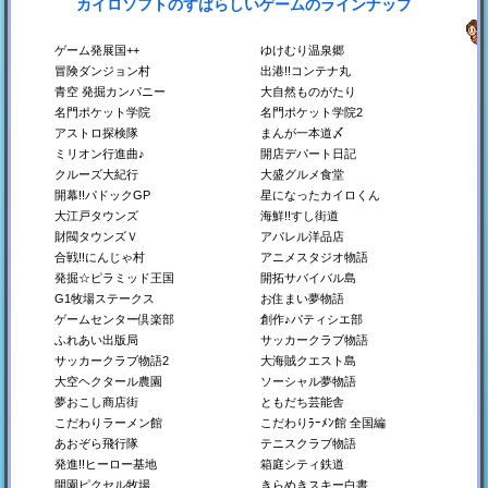
カイロソフトのすばらしいゲームのラインナップ
銀盤スケートリンク物
プロレスリング物語
平安京ものがたり
語
プロレス団体をつくろ
平安時代の都をつくろ
う！
う！
スケート場をつくろう！
ゲーム発展国++
ゆけむり温泉郷
Switch
Switch
Switch
冒険ダンジョン村
出港!!コンテナ丸
Steam
Steam
Steam
青空 発掘カンパニー
大自然ものがたり
PS4
PS4
PS4
Xbox
Xbox
Xbox
名門ポケット学院
名門ポケット学院2
アストロ探検隊
まんが一本道〆
ミリオン行進曲♪
開店デパート日記
クルーズ大紀行
大盛グルメ食堂
開幕!!パドックGP
星になったカイロくん
大江戸タウンズ
海鮮!!すし街道
財閥タウンズＶ
アパレル洋品店
合戦!!にんじゃ村
アニメスタジオ物語
発掘☆ピラミッド王国
開拓サバイバル島
洞窟ぼうけん団
箱庭タウンズ
TVスタジオ物語
G1牧場ステークス
お住まい夢物語
地下世界を開拓しよう！
夢を叶える都市開発SLG
テレビ番組をつくろう！
ゲームセンター倶楽部
創作♪パティシエ部
Switch
Steam
Switch
ふれあい出版局
サッカークラブ物語
Steam
PS4
サッカークラブ物語2
大海賊クエスト島
PS4
Xbox
大空ヘクタール農園
ソーシャル夢物語
夢おこし商店街
ともだち芸能舎
こだわりラーメン館
こだわりﾗｰﾒﾝ館 全国編
あおぞら飛行隊
テニスクラブ物語
発進!!ヒーロー基地
箱庭シティ鉄道
開園ピクセル牧場
きらめきスキー白書