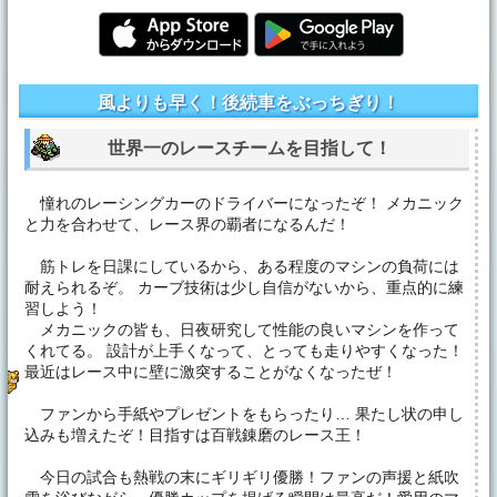
風よりも早く！後続車をぶっちぎり！
世界一のレースチームを目指して！
憧れのレーシングカーのドライバーになったぞ！ メカニック
と力を合わせて、レース界の覇者になるんだ！
筋トレを日課にしているから、ある程度のマシンの負荷には
耐えられるぞ。 カーブ技術は少し自信がないから、重点的に練
習しよう！
メカニックの皆も、日夜研究して性能の良いマシンを作って
くれてる。 設計が上手くなって、とっても走りやすくなった！
最近はレース中に壁に激突することがなくなったぜ！
ファンから手紙やプレゼントをもらったり… 果たし状の申し
込みも増えたぞ！目指すは百戦錬磨のレース王！
今日の試合も熱戦の末にギリギリ優勝！ファンの声援と紙吹