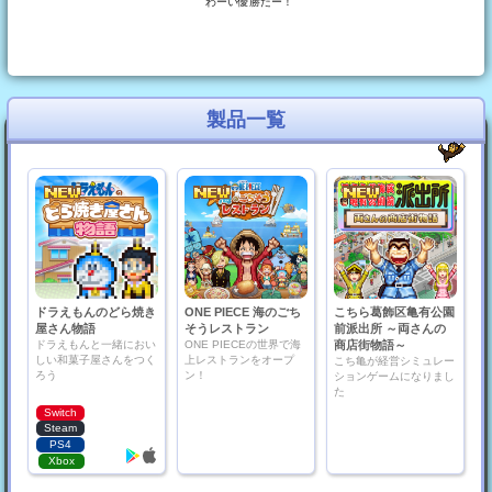
わーい優勝だー！
製品一覧
ドラえもんのどら焼き
ONE PIECE 海のごち
こちら葛飾区亀有公園
屋さん物語
そうレストラン
前派出所 ～両さんの
ドラえもんと一緒におい
ONE PIECEの世界で海
商店街物語～
しい和菓子屋さんをつく
上レストランをオープ
こち亀が経営シミュレー
ろう
ン！
ションゲームになりまし
た
Switch
Steam
PS4
Xbox