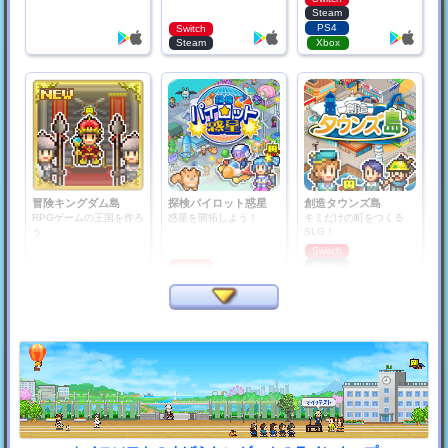
Steam
PS4
Switch
Steam
Xbox
冒険キングダム島
探検パイロット惑星
創造タウンズ島
RPGゲームの王国を作ろ
惑星を開拓しよう！
キミだけの町をつくる
う
SLG！
Switch
Steam
Switch
Steam
PS4
PS4
Xbox