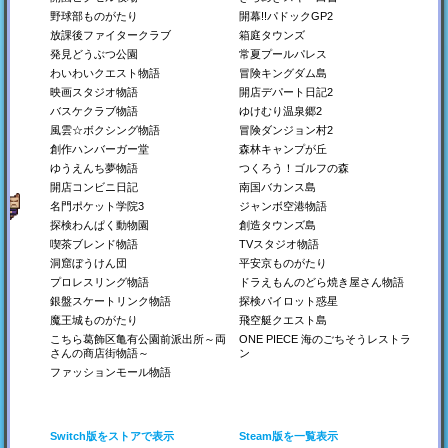
野球部ものがたり
開幕!!パドックGP2
放課後ファイタークラブ
箱庭タウンズ
喫茶ブレンド物語
探検わんぱく動物園
ジャンボ空港物語
発見どうぶつ公園
常夏プールパレス
懐かしの喫茶店を経営し
動物園をつくろう！
空港を経営しよう！
わいわいクエスト物語
冒険キングダム島
よう！
映画スタジオ物語
開店デパート日記2
Switch
Switch
バスケクラブ物語
ゆけむり温泉郷2
Steam
Steam
Switch
PS4
Steam
PS4
風雲☆ボクシング物語
冒険ダンジョン村2
Xbox
PS4
Xbox
創作ハンバーガー堂
森林キャンプが丘
ゆうえんち夢物語
つくろう！ゴルフの森
開店コンビニ日記
南国バカンス島
名門ポケット学院3
ジャンボ空港物語
探検わんぱく動物園
創造タウンズ島
喫茶ブレンド物語
TVスタジオ物語
洞窟ぼうけん団
平安京ものがたり
プロレスリング物語
ドラえもんのどら焼き屋さん物語
銀盤スケートリンク物語
探検パイロット惑星
名門ポケット学院3
南国バカンス島
ゆうえんち夢物語
名門校をつくろう！
南の島にリゾート地を作
遊園地を作ろう！
魔王城ものがたり
飛空艇クエスト島
ろう！
こちら葛飾区亀有公園前派出所～両
ONE PIECE 海のごちそうレストラ
Switch
Switch
さんの商店街物語～
ン
Steam
Steam
Switch
ファッションモール物語
Steam
PS4
PS4
PS4
Xbox
Xbox
Switch版をストアで表示
Steam版を一覧表示