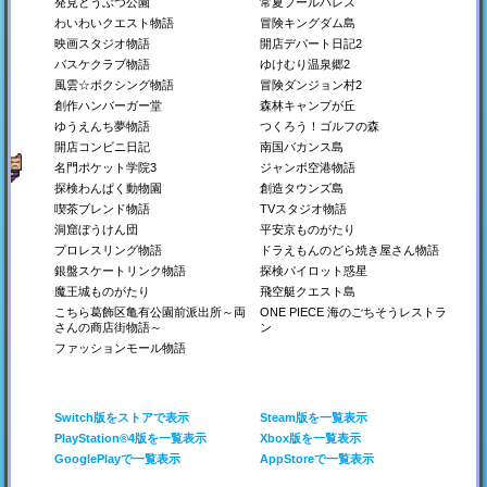
発見どうぶつ公園
常夏プールパレス
懐かしの喫茶店を経営し
動物園をつくろう！
空港を経営しよう！
わいわいクエスト物語
冒険キングダム島
よう！
映画スタジオ物語
開店デパート日記2
Switch
Switch
バスケクラブ物語
ゆけむり温泉郷2
Steam
Steam
Switch
PS4
Steam
PS4
風雲☆ボクシング物語
冒険ダンジョン村2
Xbox
PS4
Xbox
創作ハンバーガー堂
森林キャンプが丘
ゆうえんち夢物語
つくろう！ゴルフの森
開店コンビニ日記
南国バカンス島
名門ポケット学院3
ジャンボ空港物語
探検わんぱく動物園
創造タウンズ島
喫茶ブレンド物語
TVスタジオ物語
洞窟ぼうけん団
平安京ものがたり
プロレスリング物語
ドラえもんのどら焼き屋さん物語
銀盤スケートリンク物語
探検パイロット惑星
名門ポケット学院3
南国バカンス島
ゆうえんち夢物語
名門校をつくろう！
南の島にリゾート地を作
遊園地を作ろう！
魔王城ものがたり
飛空艇クエスト島
ろう！
こちら葛飾区亀有公園前派出所～両
ONE PIECE 海のごちそうレストラ
Switch
Switch
さんの商店街物語～
ン
Steam
Steam
Switch
ファッションモール物語
Steam
PS4
PS4
PS4
Xbox
Xbox
Switch版をストアで表示
Steam版を一覧表示
PlayStation®4版を一覧表示
Xbox版を一覧表示
GooglePlayで一覧表示
AppStoreで一覧表示