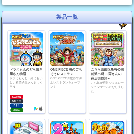
製品一覧
ドラえもんのどら焼き
ONE PIECE 海のごち
こちら葛飾区亀有公園
屋さん物語
そうレストラン
前派出所 ～両さんの
ドラえもんと一緒におい
ONE PIECEの世界で海
商店街物語～
しい和菓子屋さんをつく
上レストランをオープ
こち亀が経営シミュレー
ろう
ン！
ションゲームになりまし
た
Switch
Steam
PS4
Xbox