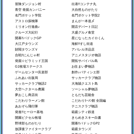
Switch
Switch
Switch
冒険ダンジョン村
出港!!コンテナ丸
Steam
Steam
Steam
青空 発掘カンパニー
大自然ものがたり
PS4
PS4
PS4
Xbox
Xbox
Xbox
名門ポケット学院
名門ポケット学院2
アストロ探検隊
まんが一本道〆
ミリオン行進曲♪
開店デパート日記
クルーズ大紀行
大盛グルメ食堂
開幕!!パドックGP
星になったカイロくん
大江戸タウンズ
海鮮!!すし街道
財閥タウンズＶ
アパレル洋品店
合戦!!にんじゃ村
アニメスタジオ物語
発掘☆ピラミッド王国
開拓サバイバル島
洞窟ぼうけん団
箱庭タウンズ
TVスタジオ物語
G1牧場ステークス
お住まい夢物語
地下世界を開拓しよう！
夢を叶える都市開発SLG
テレビ番組をつくろう！
ゲームセンター倶楽部
創作♪パティシエ部
Switch
Steam
Switch
ふれあい出版局
サッカークラブ物語
Steam
PS4
サッカークラブ物語2
大海賊クエスト島
PS4
Xbox
大空ヘクタール農園
ソーシャル夢物語
夢おこし商店街
ともだち芸能舎
こだわりラーメン館
こだわりﾗｰﾒﾝ館 全国編
あおぞら飛行隊
テニスクラブ物語
発進!!ヒーロー基地
箱庭シティ鉄道
開園ピクセル牧場
きらめきスキー白書
野球部ものがたり
開幕!!パドックGP2
放課後ファイタークラブ
箱庭タウンズ
喫茶ブレンド物語
探検わんぱく動物園
ジャンボ空港物語