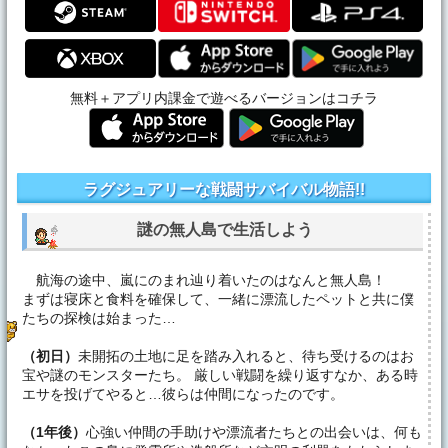
無料＋アプリ内課金で遊べるバージョンはコチラ
ラグジュアリーな戦闘サバイバル物語!!
謎の無人島で生活しよう
航海の途中、嵐にのまれ辿り着いたのはなんと無人島！
まずは寝床と食料を確保して、一緒に漂流したペットと共に僕
たちの探検は始まった…
（初日）
未開拓の土地に足を踏み入れると、待ち受けるのはお
宝や謎のモンスターたち。 厳しい戦闘を繰り返すなか、ある時
エサを投げてやると…彼らは仲間になったのです。
（1年後）
心強い仲間の手助けや漂流者たちとの出会いは、何も