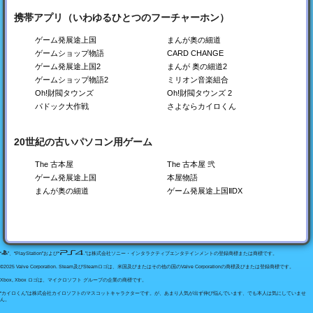
携帯アプリ（いわゆるひとつのフーチャーホン）
開店コンビニ日記
創作ハンバーガー堂
森林キャンプが丘
ゲーム発展途上国
まんが奥の細道
コンビニを経営しよう！
バーガーショップを作ろ
キャンプ場を経営しよ
ゲームショップ物語
CARD CHANGE
う！
う！
ゲーム発展途上国2
まんが 奥の細道2
Switch
Switch
Switch
ゲームショップ物語2
ミリオン音楽組合
Steam
Steam
Steam
PS4
PS4
PS4
Oh!財閥タウンズ
Oh!財閥タウンズ 2
Xbox
Xbox
Xbox
パドック大作戦
さよならカイロくん
20世紀の古いパソコン用ゲーム
The 古本屋
The 古本屋 弐
ゲーム発展途上国
本屋物語
まんが奥の細道
ゲーム発展途上国ⅡDX
海鮮!!すし街道
つくろう！ゴルフの森
風雲☆ボクシング物語
回転ずし屋さんを経営し
ゴルフ場を経営しよう！
ボクシングジムを作ろ
よう
う！
Switch
Switch
Switch
“
”、“PlayStation”および“
”は株式会社ソニー・インタラクティブエンタテインメントの登録商標または商標です。
Steam
Steam
Steam
PS4
PS4
PS4
©2025 Valve Corporation. Steam及びSteamロゴは、米国及びまたはその他の国のValve Corporationの商標及びまたは登録商標です。
Xbox
Xbox
Xbox
Xbox, Xbox ロゴは、マイクロソフト グループの企業の商標です。
“カイロくん”は株式会社カイロソフトのマスコットキャラクターです。が、あまり人気が出ず伸び悩んでいます、でも本人は気にしていませ
ん。