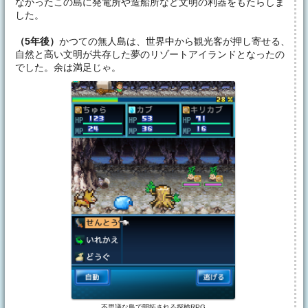
なかったこの島に発電所や造船所など文明の利器をもたらしま
した。
（5年後）
かつての無人島は、世界中から観光客が押し寄せる、
自然と高い文明が共存した夢のリゾートアイランドとなったの
でした。余は満足じゃ。
不思議な島で開拓される探検RPG