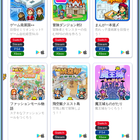
ゲーム発展国++
冒険ダンジョン村2
まんが一本道〆
目指せミリオンヒット!!
冒険者とモンスターの住
売れっ子漫画家を目指そ
ゲーム会社経営SLG
むRPGの街を作ろう
う！
Switch
Switch
Switch
Steam
Steam
Steam
PS4
PS4
PS4
Xbox
Xbox
Xbox
ファッションモール物
飛空艇クエスト島
魔王城ものがたり
語
空飛ぶ船で冒険しよ
魔王城をつくろう！
う！！
ステキなファッションモ
ールをつくろう
Switch
Steam
PS4
Switch
Steam
Xbox