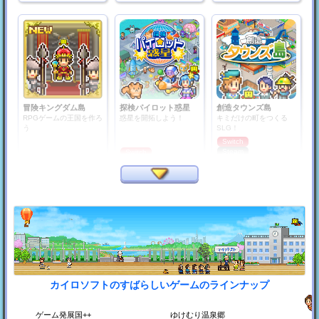
冒険キングダム島
探検パイロット惑星
創造タウンズ島
RPGゲームの王国を作ろ
惑星を開拓しよう！
キミだけの町をつくる
う
SLG！
Switch
Steam
Switch
Steam
PS4
PS4
Xbox
カイロソフトのすばらしいゲームのラインナップ
銀盤スケートリンク物
プロレスリング物語
平安京ものがたり
語
プロレス団体をつくろ
平安時代の都をつくろ
う！
う！
スケート場をつくろう！
ゲーム発展国++
ゆけむり温泉郷