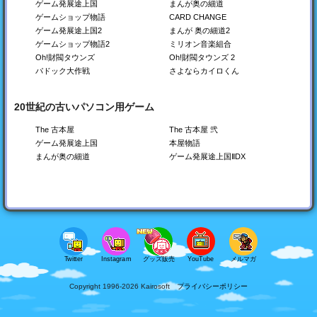
開店コンビニ日記
創作ハンバーガー堂
森林キャンプが丘
ゲーム発展途上国
まんが奥の細道
コンビニを経営しよう！
バーガーショップを作ろ
キャンプ場を経営しよ
ゲームショップ物語
CARD CHANGE
う！
う！
ゲーム発展途上国2
まんが 奥の細道2
Switch
Switch
Switch
ゲームショップ物語2
ミリオン音楽組合
Steam
Steam
Steam
PS4
PS4
PS4
Oh!財閥タウンズ
Oh!財閥タウンズ 2
Xbox
Xbox
Xbox
パドック大作戦
さよならカイロくん
20世紀の古いパソコン用ゲーム
The 古本屋
The 古本屋 弐
ゲーム発展途上国
本屋物語
まんが奥の細道
ゲーム発展途上国ⅡDX
海鮮!!すし街道
つくろう！ゴルフの森
風雲☆ボクシング物語
回転ずし屋さんを経営し
ゴルフ場を経営しよう！
ボクシングジムを作ろ
よう
う！
Switch
Switch
Switch
Steam
Steam
Steam
PS4
PS4
PS4
Xbox
Xbox
Xbox
Twitter
Instagram
グッズ販売
YouTube
メルマガ
Copyright 1996-
2026
Kairosoft
プライバシーポリシー