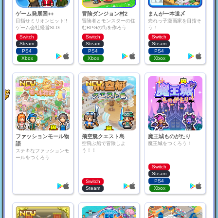
ゲーム発展国++
冒険ダンジョン村2
まんが一本道〆
目指せミリオンヒット!!
冒険者とモンスターの住
売れっ子漫画家を目指そ
ゲーム会社経営SLG
むRPGの街を作ろう
う！
Switch
Switch
Switch
Steam
Steam
Steam
PS4
PS4
PS4
Xbox
Xbox
Xbox
ファッションモール物
飛空艇クエスト島
魔王城ものがたり
語
空飛ぶ船で冒険しよ
魔王城をつくろう！
う！！
ステキなファッションモ
ールをつくろう
Switch
Steam
PS4
Switch
Steam
Xbox