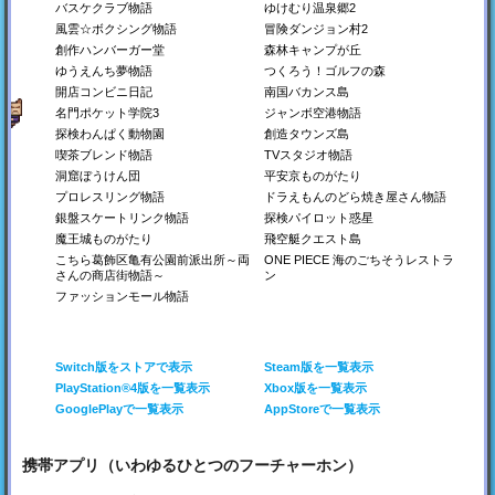
バスケクラブ物語
ゆけむり温泉郷2
Steam
Steam
Switch
PS4
Steam
PS4
風雲☆ボクシング物語
冒険ダンジョン村2
Xbox
PS4
Xbox
創作ハンバーガー堂
森林キャンプが丘
ゆうえんち夢物語
つくろう！ゴルフの森
開店コンビニ日記
南国バカンス島
名門ポケット学院3
ジャンボ空港物語
探検わんぱく動物園
創造タウンズ島
喫茶ブレンド物語
TVスタジオ物語
洞窟ぼうけん団
平安京ものがたり
プロレスリング物語
ドラえもんのどら焼き屋さん物語
銀盤スケートリンク物語
探検パイロット惑星
名門ポケット学院3
南国バカンス島
ゆうえんち夢物語
名門校をつくろう！
南の島にリゾート地を作
遊園地を作ろう！
魔王城ものがたり
飛空艇クエスト島
ろう！
こちら葛飾区亀有公園前派出所～両
ONE PIECE 海のごちそうレストラ
Switch
Switch
さんの商店街物語～
ン
Steam
Steam
Switch
ファッションモール物語
Steam
PS4
PS4
PS4
Xbox
Xbox
Switch版をストアで表示
Steam版を一覧表示
PlayStation®4版を一覧表示
Xbox版を一覧表示
GooglePlayで一覧表示
AppStoreで一覧表示
携帯アプリ（いわゆるひとつのフーチャーホン）