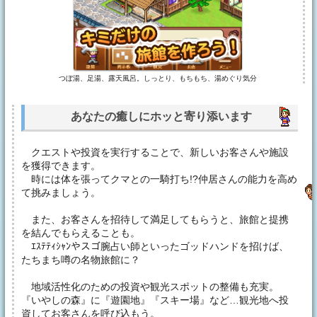
つぼ湯、足湯、露天風呂。しっとり、もちもち、湯めぐり気分
あなたの癒しにホッと寄り添います
クエストや投資を実行することで、新しいお客さんや施設
を獲得できます。
時には体を張ってクマとの一騎打ち!?仲居さんの能力を高め
て挑みましょう。
また、お客さんを招待して満足してもらうと、旅館と提携
を結んでもらえることも。
ｴｽﾃﾃｨｼｬﾝやスゴ腕占い師といったゴッドハンドを招けば、
たちまち噂の名物旅館に？
地域活性化のための投資や観光スポットの整備も充実。
『いやしの森』に『遊園地』『スキー場』など…観光地へ投
資してお客さんを呼び込もう。