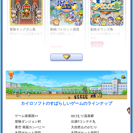
冒険キングダム島
探検パイロット惑星
創造タウンズ島
RPGゲームの王国を作ろ
惑星を開拓しよう！
キミだけの町をつくる
う
SLG！
Switch
Steam
Switch
Steam
PS4
PS4
Xbox
カイロソフトのすばらしいゲームのラインナップ
銀盤スケートリンク物
プロレスリング物語
平安京ものがたり
語
プロレス団体をつくろ
平安時代の都をつくろ
う！
う！
スケート場をつくろう！
ゲーム発展国++
ゆけむり温泉郷
Switch
Switch
Switch
冒険ダンジョン村
出港!!コンテナ丸
Steam
Steam
Steam
青空 発掘カンパニー
大自然ものがたり
PS4
PS4
PS4
Xbox
Xbox
Xbox
名門ポケット学院
名門ポケット学院2