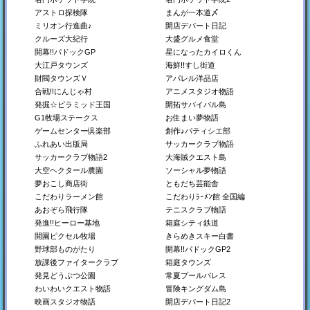
アストロ探検隊
まんが一本道〆
ミリオン行進曲♪
開店デパート日記
クルーズ大紀行
大盛グルメ食堂
開幕!!パドックGP
星になったカイロくん
大江戸タウンズ
海鮮!!すし街道
財閥タウンズＶ
アパレル洋品店
合戦!!にんじゃ村
アニメスタジオ物語
発掘☆ピラミッド王国
開拓サバイバル島
洞窟ぼうけん団
箱庭タウンズ
TVスタジオ物語
G1牧場ステークス
お住まい夢物語
地下世界を開拓しよう！
夢を叶える都市開発SLG
テレビ番組をつくろう！
ゲームセンター倶楽部
創作♪パティシエ部
Switch
Steam
Switch
ふれあい出版局
サッカークラブ物語
Steam
PS4
サッカークラブ物語2
大海賊クエスト島
PS4
Xbox
大空ヘクタール農園
ソーシャル夢物語
夢おこし商店街
ともだち芸能舎
こだわりラーメン館
こだわりﾗｰﾒﾝ館 全国編
あおぞら飛行隊
テニスクラブ物語
発進!!ヒーロー基地
箱庭シティ鉄道
開園ピクセル牧場
きらめきスキー白書
野球部ものがたり
開幕!!パドックGP2
放課後ファイタークラブ
箱庭タウンズ
喫茶ブレンド物語
探検わんぱく動物園
ジャンボ空港物語
発見どうぶつ公園
常夏プールパレス
懐かしの喫茶店を経営し
動物園をつくろう！
空港を経営しよう！
わいわいクエスト物語
冒険キングダム島
よう！
映画スタジオ物語
開店デパート日記2
Switch
Switch