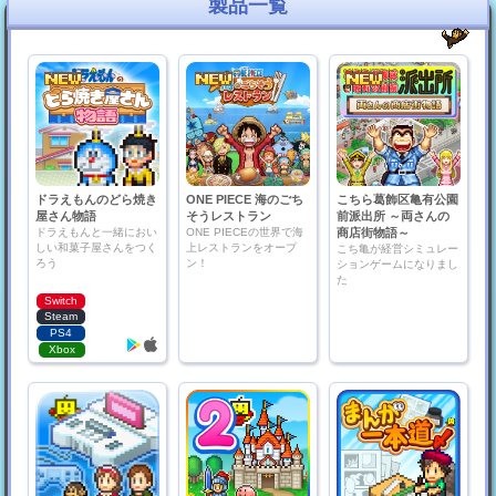
製品一覧
ドラえもんのどら焼き
ONE PIECE 海のごち
こちら葛飾区亀有公園
屋さん物語
そうレストラン
前派出所 ～両さんの
ドラえもんと一緒におい
ONE PIECEの世界で海
商店街物語～
しい和菓子屋さんをつく
上レストランをオープ
こち亀が経営シミュレー
ろう
ン！
ションゲームになりまし
た
Switch
Steam
PS4
Xbox