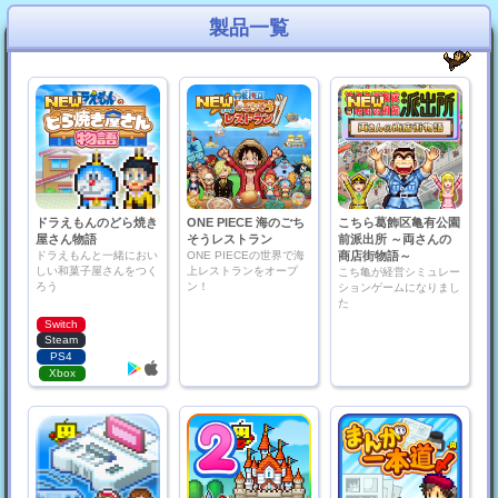
製品一覧
ドラえもんのどら焼き
ONE PIECE 海のごち
こちら葛飾区亀有公園
屋さん物語
そうレストラン
前派出所 ～両さんの
ドラえもんと一緒におい
ONE PIECEの世界で海
商店街物語～
しい和菓子屋さんをつく
上レストランをオープ
こち亀が経営シミュレー
ろう
ン！
ションゲームになりまし
た
Switch
Steam
PS4
Xbox