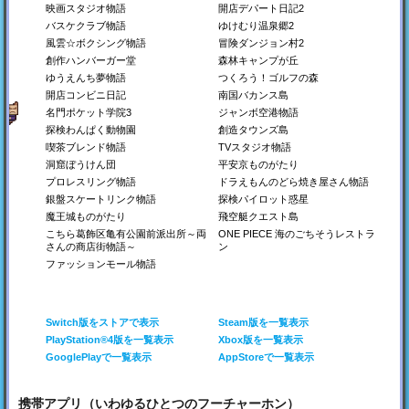
映画スタジオ物語
開店デパート日記2
Switch
Switch
バスケクラブ物語
ゆけむり温泉郷2
Steam
Steam
Switch
PS4
Steam
PS4
風雲☆ボクシング物語
冒険ダンジョン村2
Xbox
PS4
Xbox
創作ハンバーガー堂
森林キャンプが丘
ゆうえんち夢物語
つくろう！ゴルフの森
開店コンビニ日記
南国バカンス島
名門ポケット学院3
ジャンボ空港物語
探検わんぱく動物園
創造タウンズ島
喫茶ブレンド物語
TVスタジオ物語
洞窟ぼうけん団
平安京ものがたり
プロレスリング物語
ドラえもんのどら焼き屋さん物語
銀盤スケートリンク物語
探検パイロット惑星
名門ポケット学院3
南国バカンス島
ゆうえんち夢物語
名門校をつくろう！
南の島にリゾート地を作
遊園地を作ろう！
魔王城ものがたり
飛空艇クエスト島
ろう！
こちら葛飾区亀有公園前派出所～両
ONE PIECE 海のごちそうレストラ
Switch
Switch
さんの商店街物語～
ン
Steam
Steam
Switch
ファッションモール物語
Steam
PS4
PS4
PS4
Xbox
Xbox
Switch版をストアで表示
Steam版を一覧表示
PlayStation®4版を一覧表示
Xbox版を一覧表示
GooglePlayで一覧表示
AppStoreで一覧表示
携帯アプリ（いわゆるひとつのフーチャーホン）