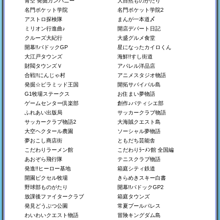
青空 発掘カンパニー
大自然ものがたり
PS4
PS4
PS4
Xbox
Xbox
Xbox
名門ポケット学院
名門ポケット学院2
アストロ探検隊
まんが一本道〆
ミリオン行進曲♪
開店デパート日記
クルーズ大紀行
大盛グルメ食堂
開幕!!パドックGP
星になったカイロくん
大江戸タウンズ
海鮮!!すし街道
財閥タウンズＶ
アパレル洋品店
合戦!!にんじゃ村
アニメスタジオ物語
発掘☆ピラミッド王国
開拓サバイバル島
洞窟ぼうけん団
箱庭タウンズ
TVスタジオ物語
G1牧場ステークス
お住まい夢物語
地下世界を開拓しよう！
夢を叶える都市開発SLG
テレビ番組をつくろう！
ゲームセンター倶楽部
創作♪パティシエ部
Switch
Steam
Switch
ふれあい出版局
サッカークラブ物語
Steam
PS4
サッカークラブ物語2
大海賊クエスト島
PS4
Xbox
大空ヘクタール農園
ソーシャル夢物語
夢おこし商店街
ともだち芸能舎
こだわりラーメン館
こだわりﾗｰﾒﾝ館 全国編
あおぞら飛行隊
テニスクラブ物語
発進!!ヒーロー基地
箱庭シティ鉄道
開園ピクセル牧場
きらめきスキー白書
野球部ものがたり
開幕!!パドックGP2
放課後ファイタークラブ
箱庭タウンズ
喫茶ブレンド物語
探検わんぱく動物園
ジャンボ空港物語
発見どうぶつ公園
常夏プールパレス
懐かしの喫茶店を経営し
動物園をつくろう！
空港を経営しよう！
わいわいクエスト物語
冒険キングダム島
よう！