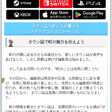
タウン誌で町と人が繋がる
メディアコミュニケーション
タウン誌で町の魅力を伝えよう
町の片隅にある小さな出版社から、新しいタウン誌が産声を
あげました。しかし部数は伸びず編集長は悩みました。
そしてある日閃いたのです。｢町のことは住民に聞こう!!｣
その日から、編集部は商店街や広場、公民館などに足を運
び、住民に取材を繰り返しました。住民たちも編集部の熱意に
打たれ、町の色々な行事や催し物、家族のことまで教えてくれ
るようになり、 タウン誌は急激に内容の濃いものになりまし
た。
町の情報を載せたタウン誌は、近隣住民のハートをも掴み｢ぜ
ひ住みたい｣と役場には転入者があふれるのであった。