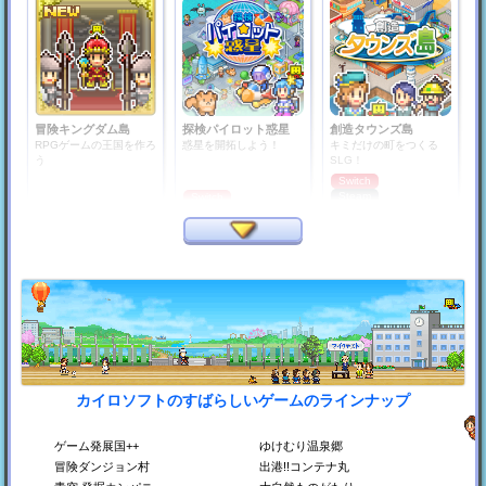
冒険キングダム島
探検パイロット惑星
創造タウンズ島
RPGゲームの王国を作ろ
惑星を開拓しよう！
キミだけの町をつくる
う
SLG！
Switch
Steam
Switch
Steam
PS4
PS4
Xbox
カイロソフトのすばらしいゲームのラインナップ
銀盤スケートリンク物
プロレスリング物語
平安京ものがたり
語
プロレス団体をつくろ
平安時代の都をつくろ
う！
う！
スケート場をつくろう！
ゲーム発展国++
ゆけむり温泉郷
Switch
Switch
Switch
冒険ダンジョン村
出港!!コンテナ丸
Steam
Steam
Steam