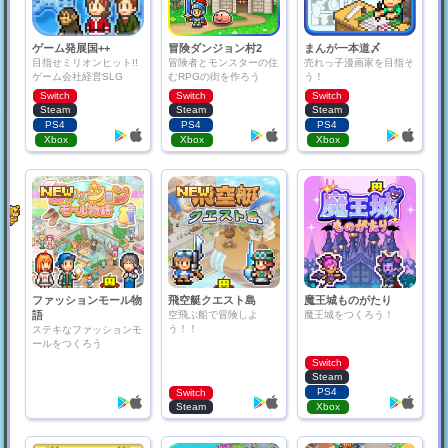
ゲーム発展国++
冒険ダンジョン村2
まんが一本道〆
目指せミリオンヒット!!
冒険者とモンスターの住
売れっ子漫画家を目指そ
ゲーム会社経営SLG
むRPGの街を作ろう
う！
Switch
Switch
Switch
Steam
Steam
Steam
PS4
PS4
PS4
Xbox
Xbox
Xbox
ファッションモール物
飛空艇クエスト島
魔王城ものがたり
語
空飛ぶ船で冒険しよ
魔王城をつくろう！
う！！
ステキなファッションモ
ールをつくろう
Switch
Steam
PS4
Switch
Steam
Xbox